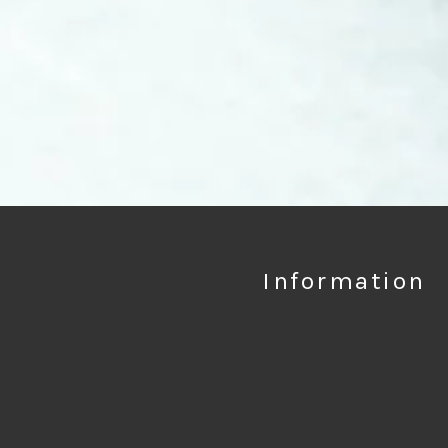
Information
のたび、薬剤師が調合する七味と焙煎するコーヒーのお店 「薬師珈琲七味堂」
味は、香りや辛味のバランスを細かく調整し、唯一無二の風味を実現していま
た、コーヒーは焙煎の過程で生じる化学変化に着目し、それぞれの豆の持ち味