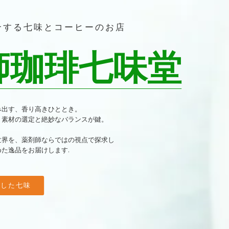
合する七味とコーヒーのお店
師珈琲七味堂
み出す、
香り高きひととき。
、
素材の選定と絶妙なバランスが鍵。
世界を、
薬剤師ならではの視点で探求し
めた逸品を
お届けします.
合した七味