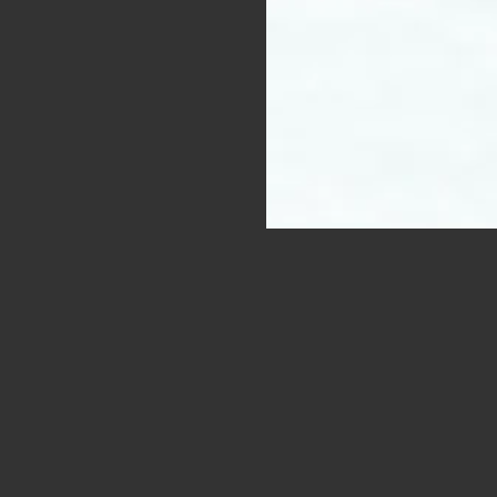
3月17日
こ
七
ま